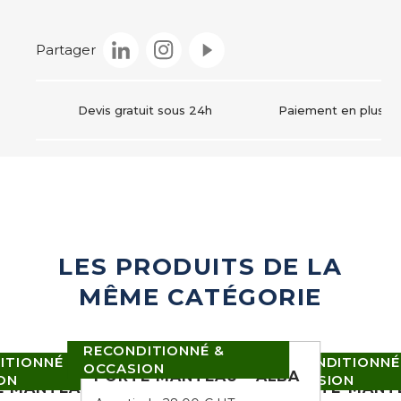
Instagram
Partager
Devis gratuit sous 24h
Paiement en plusieur
LES PRODUITS DE LA
MÊME CATÉGORIE
RECONDITIONNÉ &
ITIONNÉ &
RECONDITIONNÉ
OCCASION
PORTE MANTEAU - ALBA
ON
OCCASION
E MANTEAU
PORTE-MANT