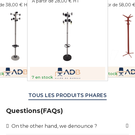
A partir de 28,00 € HT
 de 38,00 € HT
A partir de 58,00 
ck
2
en stock
7
en stock
TOUS LES PRODUITS PHARES
Questions(FAQs)
On the other hand, we denounce ?