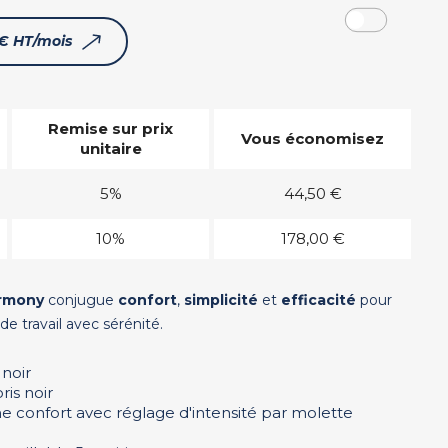
 € HT/mois
Remise sur prix
Vous économisez
unitaire
5%
44,50 €
10%
178,00 €
armony
conjugue
confort
,
simplicité
et
efficacité
pour
 travail avec sérénité.
S
 noir
oris noir
confort avec réglage d'intensité par molette