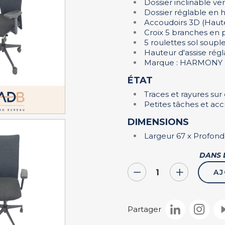
Dossier inclinable ver
Dossier réglable en 
Accoudoirs 3D (Haute
Croix 5 branches en 
5 roulettes sol soupl
Hauteur d'assise rég
Marque : HARMONY
ÉTAT
Traces et rayures sur 
Petites tâches et acc
DIMENSIONS
Largeur 67 x Profon
DANS 
AJ
Ins
Partager