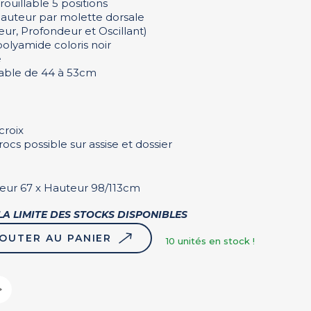
rouillable 5 positions
hauteur par molette dorsale
ur, Profondeur et Oscillant)
polyamide coloris noir
e
lable de 44 à 53cm
croix
rocs possible sur assise et dossier
deur 67 x Hauteur 98/113cm
LA LIMITE DES STOCKS DISPONIBLES
OUTER AU PANIER
10
unités en stock !
tagram