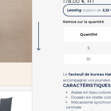
178,00 € HT
Leasing
à partir de
3,52
Remise sur la quantité
Quantité
5
10
Le
fauteuil de bureau H
accompagner vos journées de
CARACTÉRISTIQUE
Assise en tissu coloris
Dossier en résille col
Mécanisme synchrone 
centrale