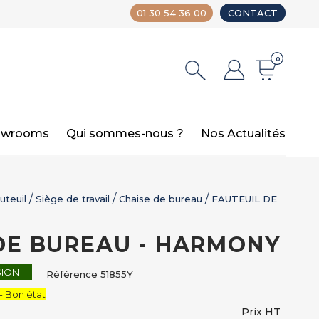
01 30 54 36 00
CONTACT
0
owrooms
Qui sommes-nous ?
Nos Actualités
uteuil
Siège de travail
Chaise de bureau
FAUTEUIL DE
DE BUREAU - HARMONY
SION
Référence
51855Y
- Bon état
Prix HT