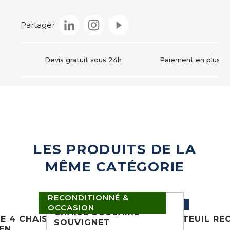
Instagram
Partager
Devis gratuit sous 24h
Paiement en plusieur
LES PRODUITS DE LA
MÊME CATÉGORIE
RECONDITIONNÉ &
NEUF
OCCASION
CHAISE SCOLAIRE -
E 4 CHAISES
FAUTEUIL REC
SOUVIGNET
N...
USO