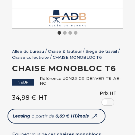
Allée du bureau
Chaise & fauteuil
Siège de travail
Chaise collectivité
CHAISE MONOBLOC T6
CHAISE MONOBLOC T6
Référence
UGN23-GX-DENVER-T6-AE-
NEUF
NC
Prix HT
34,98 € HT
Leasing
à partir de
0,69 € HT/mois
Equipez vous de ces
chaises monoblocs
,