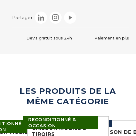
Instagram
Partager
Devis gratuit sous 24h
Paiement en plusieur
LES PRODUITS DE LA
MÊME CATÉGORIE
RECONDITIONNÉ &
ITIONNÉ &
NEUF
OCCASION
CAISSON MOBILE 2
ON
ON MOBILE 2
CAISSON DE 
TIROIRS