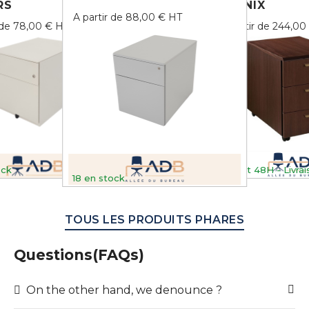
RS
PHENIX
A partir de 88,00 € HT
r de 78,00 € HT
A partir de 244,00
ock
Retrait 48H - Livrai
18
en stock
TOUS LES PRODUITS PHARES
Questions(FAQs)
On the other hand, we denounce ?